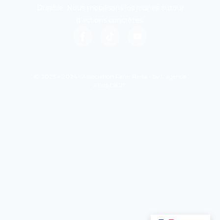
Durable. Nous mobilisons les jeunes autour
d’actions concrètes.
© 2023 – 2024 • Association Farar Rana • by L’agence
ABIB DIGIT.